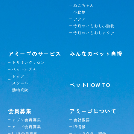
ねこちゃん
小動物
アクア
今月のいちおし小動物
今月のいちおしアクア
アミーゴのサービス
みんなのペット自慢
トリミングサロン
ペットホテル
ドッグ
スクール
ペットHOW TO
動物病院
会員募集
アミーゴについて
アプリ会員募集
会社概要
カード会員募集
IR情報
LINE会員募集
キャラクター紹介