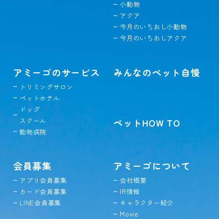
小動物
アクア
今月のいちおし小動物
今月のいちおしアクア
アミーゴのサービス
みんなのペット自慢
トリミングサロン
ペットホテル
ドッグ
スクール
ペットHOW TO
動物病院
会員募集
アミーゴについて
アプリ会員募集
会社概要
カード会員募集
IR情報
LINE会員募集
キャラクター紹介
Movie