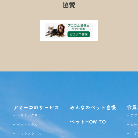
協賛
アミーゴのサービス
みんなのペット自慢
会員
トリミングサロン
アプ
ペットHOW TO
ペットホテル
カー
ドッグ
スクール
LI