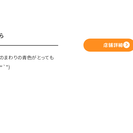
ら
店舗詳細
のまわりの青色がとっても
`*)