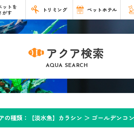
ペットを
トリミング
ペットホテル
さがす
アクア検索
AQUA SEARCH
アの種類：【淡水魚】カラシン ＞
ゴールデンコ