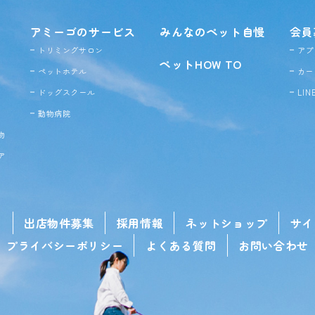
アミーゴのサービス
みんなのペット自慢
会員
トリミングサロン
アプ
ペットHOW TO
ペットホテル
カー
ドッグ
スクール
LI
動物病院
物
ア
せ
出店物件募集
採用情報
ネットショップ
サイ
プライバシーポリシー
よくある質問
お問い合わせ