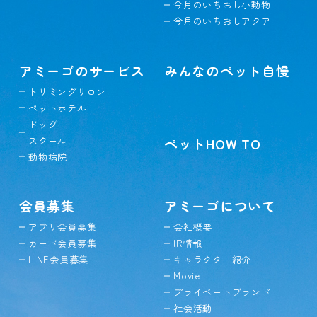
今月のいちおし小動物
今月のいちおしアクア
アミーゴのサービス
みんなのペット自慢
トリミングサロン
ペットホテル
ドッグ
スクール
ペットHOW TO
動物病院
会員募集
アミーゴについて
アプリ会員募集
会社概要
カード会員募集
IR情報
LINE会員募集
キャラクター紹介
Movie
プライベートブランド
社会活動