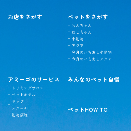
お店をさがす
ペットをさがす
わんちゃん
ねこちゃん
小動物
アクア
今月のいちおし小動物
今月のいちおしアクア
アミーゴのサービス
みんなのペット自慢
トリミングサロン
ペットホテル
ドッグ
スクール
ペットHOW TO
動物病院