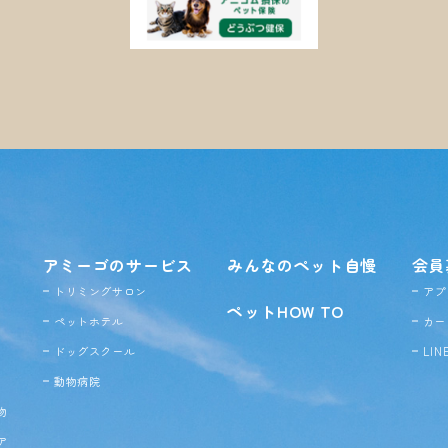
アミーゴのサービス
みんなのペット自慢
会員
トリミングサロン
アプ
ペットHOW TO
ペットホテル
カー
ドッグ
スクール
LI
動物病院
物
ア