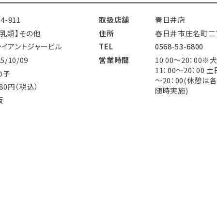
54-911
取扱店舗
春日井店
哺乳類】その他
住所
春日井市庄名町二丁
ャイアントジャービル
TEL
0568-53-6800
25/10/09
営業時間
10:00～20：00
11：00～20：00 
の子
～20：00(休憩は
680円（税込）
随時実施)
阪