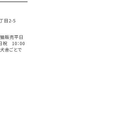
目2-5
※犬猫販売平日
土日祝 10：00
各犬舎ごとで