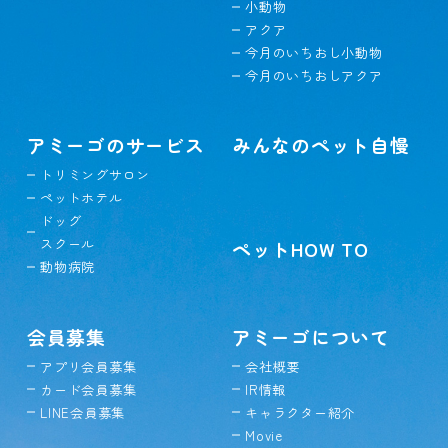
小動物
アクア
今月のいちおし小動物
今月のいちおしアクア
アミーゴのサービス
みんなのペット自慢
トリミングサロン
ペットホテル
ドッグ
スクール
ペットHOW TO
動物病院
会員募集
アミーゴについて
アプリ会員募集
会社概要
カード会員募集
IR情報
LINE会員募集
キャラクター紹介
Movie