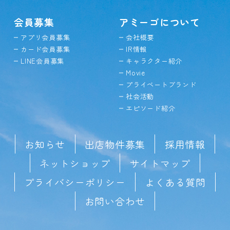
会員募集
アミーゴについて
アプリ会員募集
会社概要
カード会員募集
IR情報
LINE会員募集
キャラクター紹介
Movie
プライベートブランド
社会活動
エピソード紹介
お知らせ
出店物件募集
採用情報
ネットショップ
サイトマップ
プライバシーポリシー
よくある質問
お問い合わせ