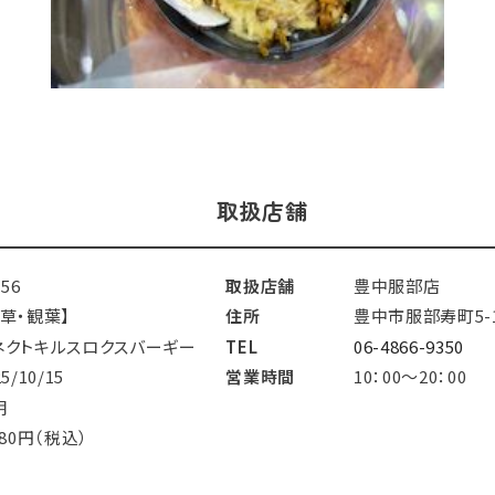
取扱店舗
156
取扱店舗
豊中服部店
水草・観葉】
住所
豊中市服部寿町5-1
ネクトキルスロクスバーギー
TEL
06-4866-9350
25/10/15
営業時間
10：00～20：00
明
980円（税込）