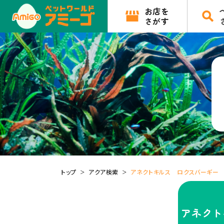
お店を
さがす
トップ
アクア検索
アネクトキルス ロクスバーギー LA
アネクト