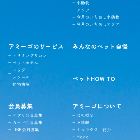
小動物
アクア
今月のいちおし小動物
今月のいちおしアクア
アミーゴのサービス
みんなのペット自慢
トリミングサロン
ペットホテル
ドッグ
スクール
ペットHOW TO
動物病院
会員募集
アミーゴについて
アプリ会員募集
会社概要
カード会員募集
IR情報
LINE会員募集
キャラクター紹介
Movie