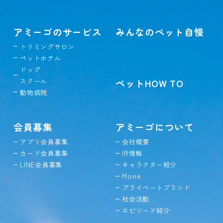
アミーゴのサービス
みんなのペット自慢
トリミングサロン
ペットホテル
ドッグ
スクール
ペットHOW TO
動物病院
会員募集
アミーゴについて
アプリ会員募集
会社概要
カード会員募集
IR情報
LINE会員募集
キャラクター紹介
Movie
プライベートブランド
社会活動
エピソード紹介