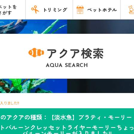
ペットを
トリミング
ペットホテル
さがす
アクア検索
AQUA SEARCH
りました!!
このアクアの種類：【淡水魚】プラティ・モーリー 
トバルーンクレッセットライヤーモーリーちょ
バルーンモーリーが入りました!!