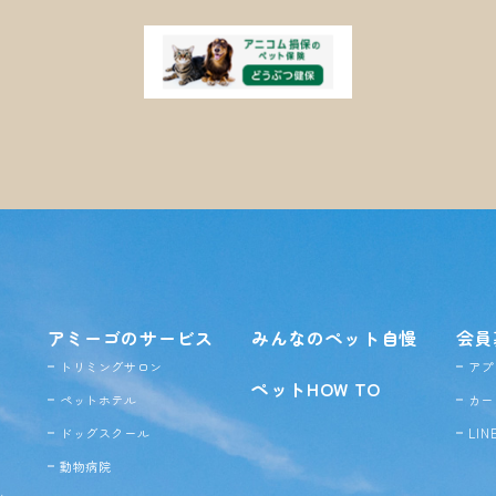
アミーゴのサービス
みんなのペット自慢
会員
トリミングサロン
アプ
ペットHOW TO
ペットホテル
カー
ドッグ
スクール
LI
動物病院