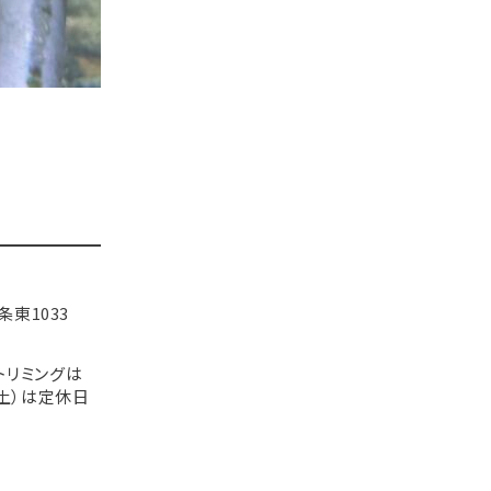
東1033
 トリミングは
）（土）は定休日