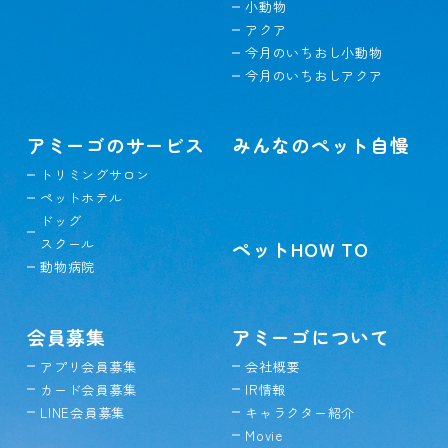
小動物
アクア
今月のいちおし小動物
今月のいちおしアクア
アミーゴのサービス
みんなのペット自慢
トリミングサロン
ペットホテル
ドッグ
スクール
ペットHOW TO
動物病院
会員募集
アミーゴについて
アプリ会員募集
会社概要
カード会員募集
IR情報
LINE会員募集
キャラクター紹介
Movie