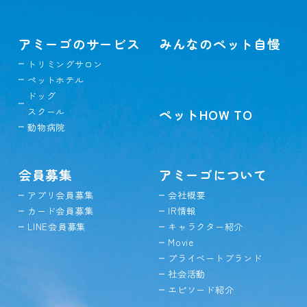
アミーゴのサービス
みんなのペット自慢
トリミングサロン
ペットホテル
ドッグ
スクール
ペットHOW TO
動物病院
会員募集
アミーゴについて
アプリ会員募集
会社概要
カード会員募集
IR情報
LINE会員募集
キャラクター紹介
Movie
プライベートブランド
社会活動
エピソード紹介