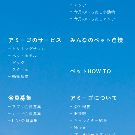
アクア
今月のいちおし小動物
今月のいちおしアクア
アミーゴのサービス
みんなのペット自慢
トリミングサロン
ペットホテル
ドッグ
スクール
ペットHOW TO
動物病院
会員募集
アミーゴについて
アプリ会員募集
会社概要
カード会員募集
IR情報
LINE会員募集
キャラクター紹介
Movie
プライベートブランド