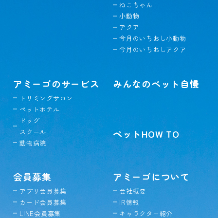
ねこちゃん
小動物
アクア
今月のいちおし小動物
今月のいちおしアクア
アミーゴのサービス
みんなのペット自慢
トリミングサロン
ペットホテル
ドッグ
スクール
ペットHOW TO
動物病院
会員募集
アミーゴについて
アプリ会員募集
会社概要
カード会員募集
IR情報
LINE会員募集
キャラクター紹介