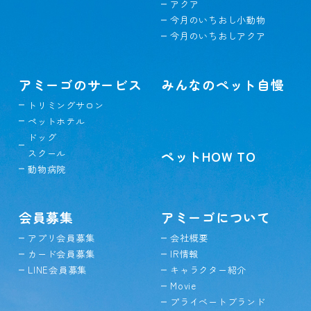
アクア
今月のいちおし小動物
今月のいちおしアクア
アミーゴのサービス
みんなのペット自慢
トリミングサロン
ペットホテル
ドッグ
スクール
ペットHOW TO
動物病院
会員募集
アミーゴについて
アプリ会員募集
会社概要
カード会員募集
IR情報
LINE会員募集
キャラクター紹介
Movie
プライベートブランド