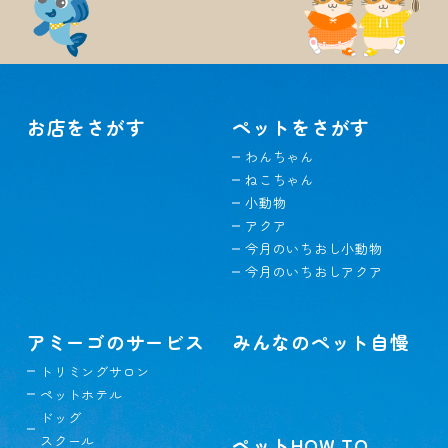
お店をさがす
ペットをさがす
わんちゃん
ねこちゃん
小動物
アクア
今月のいちおし小動物
今月のいちおしアクア
アミーゴのサービス
みんなのペット自慢
トリミングサロン
ペットホテル
ドッグ
スクール
ペットHOW TO