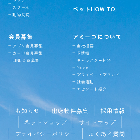
ドッグ
スクール
ペットHOW TO
動物病院
会員募集
アミーゴについて
アプリ会員募集
会社概要
カード会員募集
IR情報
LINE会員募集
キャラクター紹介
Movie
プライベートブランド
社会活動
エピソード紹介
お知らせ
出店物件募集
採用情報
ネットショップ
サイトマップ
プライバシーポリシー
よくある質問