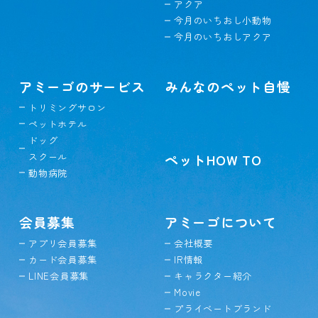
アクア
今月のいちおし小動物
今月のいちおしアクア
アミーゴのサービス
みんなのペット自慢
トリミングサロン
ペットホテル
ドッグ
スクール
ペットHOW TO
動物病院
会員募集
アミーゴについて
アプリ会員募集
会社概要
カード会員募集
IR情報
LINE会員募集
キャラクター紹介
Movie
プライベートブランド