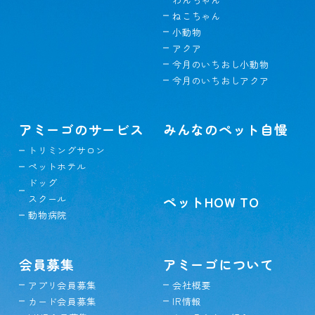
ねこちゃん
小動物
アクア
今月のいちおし小動物
今月のいちおしアクア
アミーゴのサービス
みんなのペット自慢
トリミングサロン
ペットホテル
ドッグ
スクール
ペットHOW TO
動物病院
会員募集
アミーゴについて
アプリ会員募集
会社概要
カード会員募集
IR情報