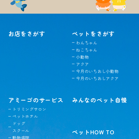
お店をさがす
ペットをさがす
わんちゃん
ねこちゃん
小動物
アクア
今月のいちおし小動物
今月のいちおしアクア
アミーゴのサービス
みんなのペット自慢
トリミングサロン
ペットホテル
ドッグ
スクール
ペットHOW TO
動物病院