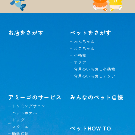
お店をさがす
ペットをさがす
わんちゃん
ねこちゃん
小動物
アクア
今月のいちおし小動物
今月のいちおしアクア
アミーゴのサービス
みんなのペット自慢
トリミングサロン
ペットホテル
ドッグ
スクール
ペットHOW TO
動物病院