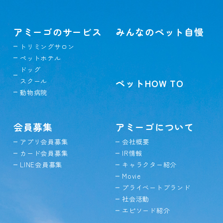
アミーゴのサービス
みんなのペット自慢
トリミングサロン
ペットホテル
ドッグ
スクール
ペットHOW TO
動物病院
会員募集
アミーゴについて
アプリ会員募集
会社概要
カード会員募集
IR情報
LINE会員募集
キャラクター紹介
Movie
プライベートブランド
社会活動
エピソード紹介