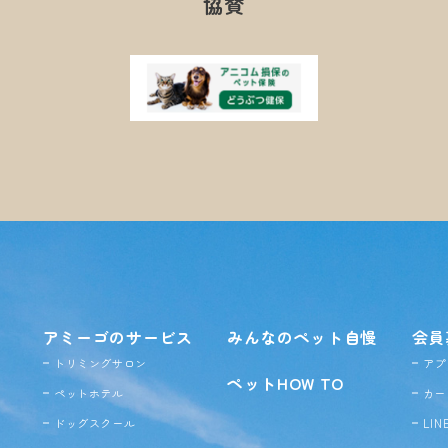
協賛
アミーゴのサービス
みんなのペット自慢
会員
トリミングサロン
アプ
ペットHOW TO
ペットホテル
カー
ドッグ
スクール
LI