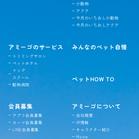
小動物
アクア
今月のいちおし小動物
今月のいちおしアクア
アミーゴのサービス
みんなのペット自慢
トリミングサロン
ペットホテル
ドッグ
スクール
ペットHOW TO
動物病院
会員募集
アミーゴについて
アプリ会員募集
会社概要
カード会員募集
IR情報
LINE会員募集
キャラクター紹介
Movie