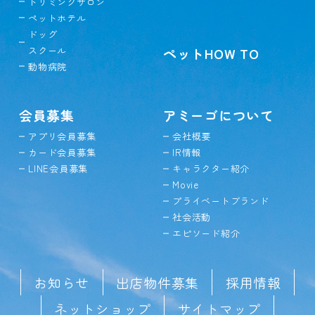
トリミングサロン
ペットホテル
ドッグ
スクール
ペットHOW TO
動物病院
会員募集
アミーゴについて
アプリ会員募集
会社概要
カード会員募集
IR情報
LINE会員募集
キャラクター紹介
Movie
プライベートブランド
社会活動
エピソード紹介
お知らせ
出店物件募集
採用情報
ネットショップ
サイトマップ