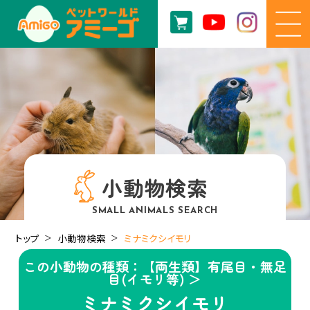
小動物検索
SMALL ANIMALS SEARCH
トップ
小動物検索
ミナミクシイモリ
この小動物の種類：【両生類】有尾目・無足
目(イモリ等) ＞
ミナミクシイモリ