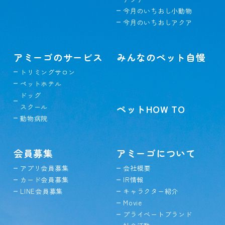
今月のいちおし小動物
今月のいちおしアクア
アミーゴのサービス
みんなのペット自慢
トリミングサロン
ペットホテル
ドッグ
スクール
ペットHOW TO
動物病院
会員募集
アミーゴについて
アプリ会員募集
会社概要
カード会員募集
IR情報
LINE会員募集
キャラクター紹介
Movie
プライベートブランド