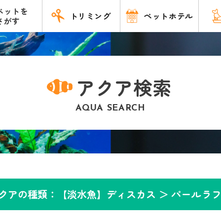
ペットを
トリミング
ペットホテル
さがす
アクア検索
AQUA SEARCH
クアの種類：【淡水魚】ディスカス ＞
パールラ