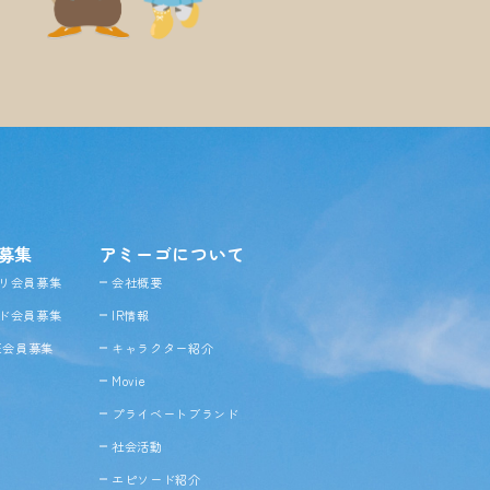
募集
アミーゴについて
リ会員募集
会社概要
ド会員募集
IR情報
NE会員募集
キャラクター紹介
Movie
プライベートブランド
社会活動
エピソード紹介