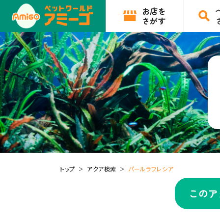
お店を
さがす
トップ
アクア検索
パールラフレシア
このア