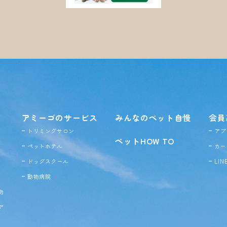
アミーゴのサービス
みんなのペット自慢
会員
トリミングサロン
アプ
ペットHOW TO
ペットホテル
カー
ドッグ
スクール
LI
動物病院
物
ア