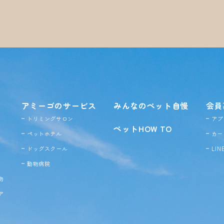
アミーゴのサービス
みんなのペット自慢
会員
トリミングサロン
アプ
ペットHOW TO
ペットホテル
カー
ドッグ
スクール
LI
動物病院
物
ア