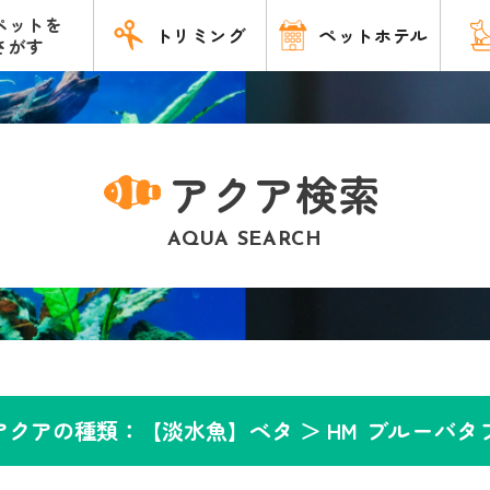
ペットを
トリミング
ペットホテル
さがす
アクア検索
AQUA SEARCH
アクアの種類：【淡水魚】ベタ ＞
HM ブルーバタ