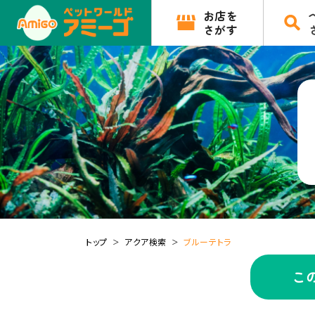
お店を
さがす
トップ
アクア検索
ブルーテトラ
こ