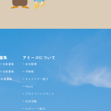
募集
アミーゴについて
リ会員募集
会社概要
ド会員募集
IR情報
NE会員募集
キャラクター紹介
Movie
プライベートブランド
社会活動
エピソード紹介