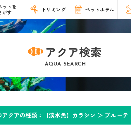
ペットを
トリミング
ペットホテル
さがす
アクア検索
AQUA SEARCH
のアクアの種類：【淡水魚】カラシン ＞
ブルーテ