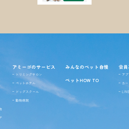
アミーゴのサービス
みんなのペット自慢
会員
トリミングサロン
アプ
ペットHOW TO
ペットホテル
カー
ドッグ
スクール
LI
動物病院
物
ア