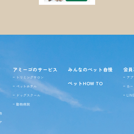
アミーゴのサービス
みんなのペット自慢
会員
トリミングサロン
アプ
ペットHOW TO
ペットホテル
カー
ドッグ
スクール
LI
動物病院
物
ア