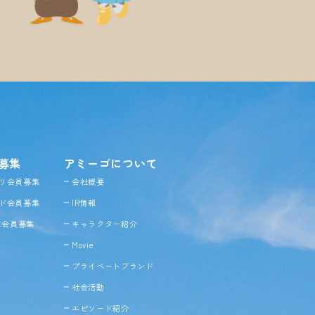
募集
アミーゴについて
リ会員募集
会社概要
ド会員募集
IR情報
NE会員募集
キャラクター紹介
Movie
プライベートブランド
社会活動
エピソード紹介