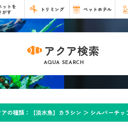
ペットを
トリミング
ペットホテル
さがす
アクア検索
AQUA SEARCH
クアの種類：【淡水魚】カラシン ＞
シルバーチッ