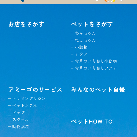
お店をさがす
ペットをさがす
わんちゃん
ねこちゃん
小動物
アクア
今月のいちおし小動物
今月のいちおしアクア
アミーゴのサービス
みんなのペット自慢
トリミングサロン
ペットホテル
ドッグ
スクール
ペットHOW TO
動物病院