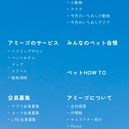
小動物
アクア
今月のいちおし小動物
今月のいちおしアクア
アミーゴのサービス
みんなのペット自慢
トリミングサロン
ペットホテル
ドッグ
スクール
ペットHOW TO
動物病院
会員募集
アミーゴについて
アプリ会員募集
会社概要
カード会員募集
IR情報
LINE会員募集
キャラクター紹介
Movie