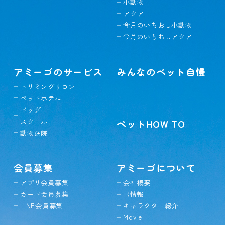
小動物
アクア
今月のいちおし小動物
今月のいちおしアクア
アミーゴのサービス
みんなのペット自慢
トリミングサロン
ペットホテル
ドッグ
スクール
ペットHOW TO
動物病院
会員募集
アミーゴについて
アプリ会員募集
会社概要
カード会員募集
IR情報
LINE会員募集
キャラクター紹介
Movie