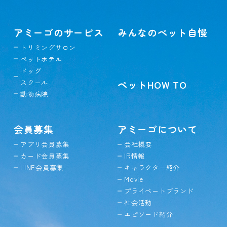
アミーゴのサービス
みんなのペット自慢
トリミングサロン
ペットホテル
ドッグ
スクール
ペットHOW TO
動物病院
会員募集
アミーゴについて
アプリ会員募集
会社概要
カード会員募集
IR情報
LINE会員募集
キャラクター紹介
Movie
プライベートブランド
社会活動
エピソード紹介