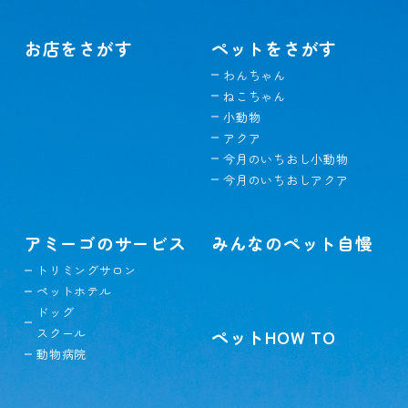
お店をさがす
ペットをさがす
わんちゃん
ねこちゃん
小動物
アクア
今月のいちおし小動物
今月のいちおしアクア
アミーゴのサービス
みんなのペット自慢
トリミングサロン
ペットホテル
ドッグ
スクール
ペットHOW TO
動物病院