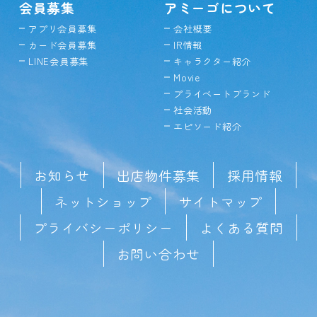
会員募集
アミーゴについて
アプリ会員募集
会社概要
カード会員募集
IR情報
LINE会員募集
キャラクター紹介
Movie
プライベートブランド
社会活動
エピソード紹介
お知らせ
出店物件募集
採用情報
ネットショップ
サイトマップ
プライバシーポリシー
よくある質問
お問い合わせ