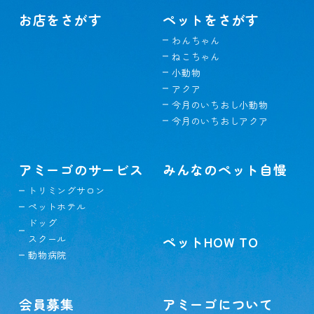
お店をさがす
ペットをさがす
わんちゃん
ねこちゃん
小動物
アクア
今月のいちおし小動物
今月のいちおしアクア
アミーゴのサービス
みんなのペット自慢
トリミングサロン
ペットホテル
ドッグ
スクール
ペットHOW TO
動物病院
会員募集
アミーゴについて