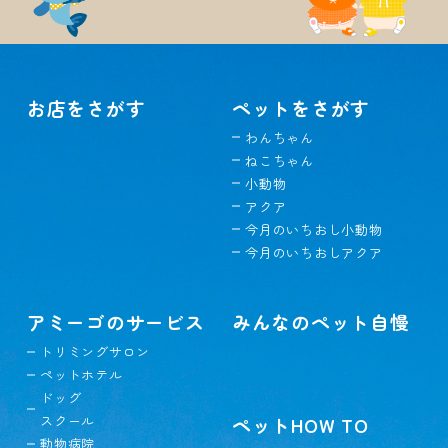
お店をさがす
ペットをさがす
わんちゃん
ねこちゃん
小動物
アクア
今月のいちおし小動物
今月のいちおしアクア
アミーゴのサービス
みんなのペット自慢
トリミングサロン
ペットホテル
ドッグ
スクール
ペットHOW TO
動物病院