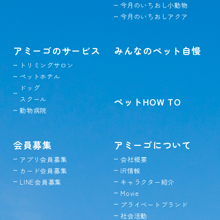
今月のいちおし小動物
今月のいちおしアクア
アミーゴのサービス
みんなのペット自慢
トリミングサロン
ペットホテル
ドッグ
スクール
ペットHOW TO
動物病院
会員募集
アミーゴについて
アプリ会員募集
会社概要
カード会員募集
IR情報
LINE会員募集
キャラクター紹介
Movie
プライベートブランド
社会活動