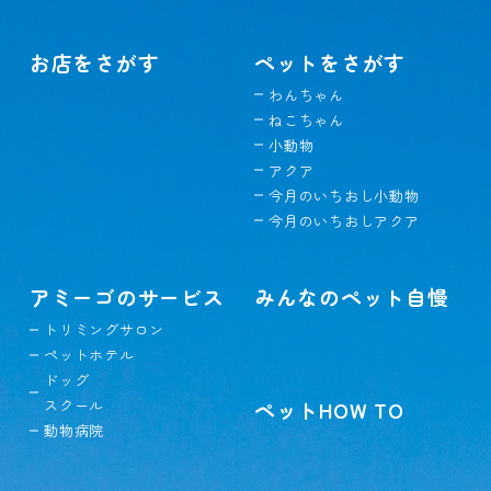
お店をさがす
ペットをさがす
わんちゃん
ねこちゃん
小動物
アクア
今月のいちおし小動物
今月のいちおしアクア
アミーゴのサービス
みんなのペット自慢
トリミングサロン
ペットホテル
ドッグ
スクール
ペットHOW TO
動物病院