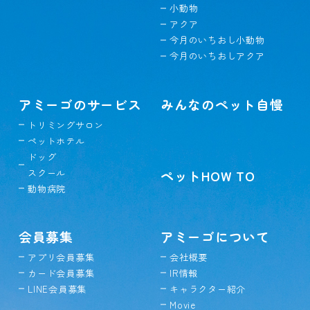
小動物
アクア
今月のいちおし小動物
今月のいちおしアクア
アミーゴのサービス
みんなのペット自慢
トリミングサロン
ペットホテル
ドッグ
スクール
ペットHOW TO
動物病院
会員募集
アミーゴについて
アプリ会員募集
会社概要
カード会員募集
IR情報
LINE会員募集
キャラクター紹介
Movie