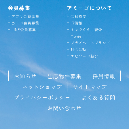
会員募集
アミーゴについて
アプリ会員募集
会社概要
カード会員募集
IR情報
LINE会員募集
キャラクター紹介
Movie
プライベートブランド
社会活動
エピソード紹介
お知らせ
出店物件募集
採用情報
ネットショップ
サイトマップ
プライバシーポリシー
よくある質問
お問い合わせ