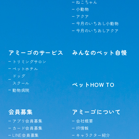
ねこちゃん
小動物
アクア
今月のいちおし小動物
今月のいちおしアクア
アミーゴのサービス
みんなのペット自慢
トリミングサロン
ペットホテル
ドッグ
スクール
ペットHOW TO
動物病院
会員募集
アミーゴについて
アプリ会員募集
会社概要
カード会員募集
IR情報
LINE会員募集
キャラクター紹介