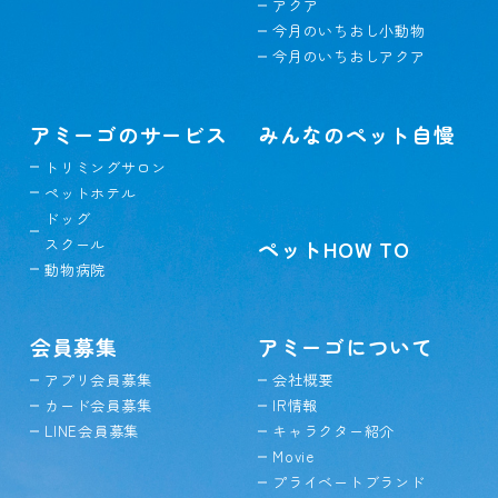
アクア
今月のいちおし小動物
今月のいちおしアクア
アミーゴのサービス
みんなのペット自慢
トリミングサロン
ペットホテル
ドッグ
スクール
ペットHOW TO
動物病院
会員募集
アミーゴについて
アプリ会員募集
会社概要
カード会員募集
IR情報
LINE会員募集
キャラクター紹介
Movie
プライベートブランド