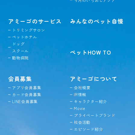
今月のいちおしアクア
アミーゴのサービス
みんなのペット自慢
トリミングサロン
ペットホテル
ドッグ
スクール
ペットHOW TO
動物病院
会員募集
アミーゴについて
アプリ会員募集
会社概要
カード会員募集
IR情報
LINE会員募集
キャラクター紹介
Movie
プライベートブランド
社会活動
エピソード紹介