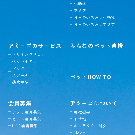
小動物
アクア
今月のいちおし小動物
今月のいちおしアクア
アミーゴのサービス
みんなのペット自慢
トリミングサロン
ペットホテル
ドッグ
スクール
ペットHOW TO
動物病院
会員募集
アミーゴについて
アプリ会員募集
会社概要
カード会員募集
IR情報
LINE会員募集
キャラクター紹介
Movie