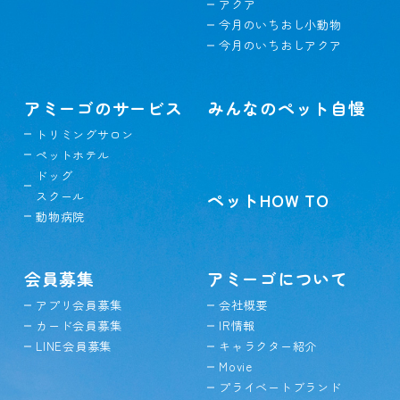
アクア
今月のいちおし小動物
今月のいちおしアクア
アミーゴのサービス
みんなのペット自慢
トリミングサロン
ペットホテル
ドッグ
スクール
ペットHOW TO
動物病院
会員募集
アミーゴについて
アプリ会員募集
会社概要
カード会員募集
IR情報
LINE会員募集
キャラクター紹介
Movie
プライベートブランド