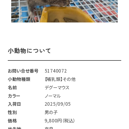
小動物について
お問い合せ番号
51740072
小動物種類
【哺乳類】その他
名前
デグーマウス
カラー
ノーマル
入荷日
2025/09/05
性別
男の子
価格
9,800円（税込）
出生地
奈良