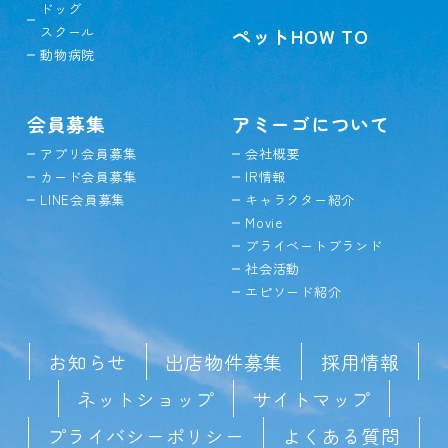
ドッグ
スクール
ペットHOW TO
動物病院
会員募集
アミーゴについて
アプリ会員募集
会社概要
カード会員募集
IR情報
LINE会員募集
キャラクター紹介
Movie
プライベートブランド
社会活動
エピソード紹介
お知らせ
出店物件募集
採用情報
ネットショップ
サイトマップ
プライバシーポリシー
よくある質問